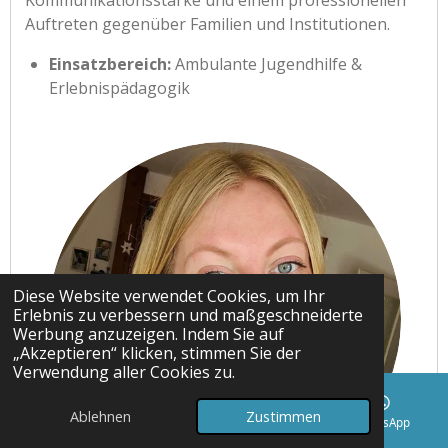
Kommunikationsstärke und einem professionellen
Auftreten gegenüber Familien und Institutionen.
Einsatzbereich:
Ambulante Jugendhilfe &
Erlebnispädagogik
Diese Website verwendet Cookies, um Ihr
Erlebnis zu verbessern und maßgeschneiderte
Werbung anzuzeigen. Indem Sie auf
„Akzeptieren“ klicken, stimmen Sie der
Verwendung aller Cookies zu.
Ablehnen
Zustimmen
E-Mail
Telefon
Karte
WhatsApp